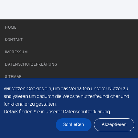
HOME
KONTAKT
IMPRESSUM
DATENSCHUTZERKLÄRUNG
SITEMAP
Wir setzen Cookies ein, um das Verhalten unserer Nutzer zu
NEWS PARTNER
analysieren um dadurch die Website nutzerfreundlicher und
funktionaler zu gestalten.
Details finden Sie in unserer
Datenschutzerklärung
.
Schließen
Akzeptieren
© Labor 28 MVZ GmbH, Mecklenburgische Straße 28, 14197 Berlin - 2026