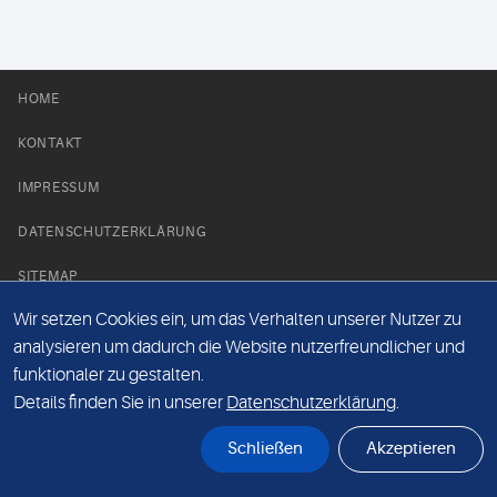
HOME
KONTAKT
IMPRESSUM
DATENSCHUTZERKLÄRUNG
SITEMAP
Wir setzen Cookies ein, um das Verhalten unserer Nutzer zu
NEWS PARTNER
analysieren um dadurch die Website nutzerfreundlicher und
funktionaler zu gestalten.
Details finden Sie in unserer
Datenschutzerklärung
.
Schließen
Akzeptieren
© Labor 28 MVZ GmbH, Mecklenburgische Straße 28, 14197 Berlin - 2026