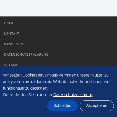
HOME
KONTAKT
IMPRESSUM
DATENSCHUTZERKLÄRUNG
SITEMAP
Wir setzen Cookies ein, um das Verhalten unserer Nutzer zu
NEWS PARTNER
analysieren um dadurch die Website nutzerfreundlicher und
funktionaler zu gestalten.
Details finden Sie in unserer
Datenschutzerklärung
.
Schließen
Akzeptieren
© Labor 28 MVZ GmbH, Mecklenburgische Straße 28, 14197 Berlin - 2026