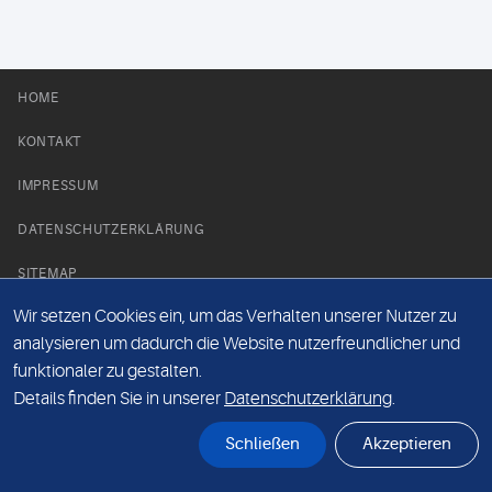
HOME
KONTAKT
IMPRESSUM
DATENSCHUTZERKLÄRUNG
SITEMAP
Wir setzen Cookies ein, um das Verhalten unserer Nutzer zu
NEWS PARTNER
analysieren um dadurch die Website nutzerfreundlicher und
funktionaler zu gestalten.
Details finden Sie in unserer
Datenschutzerklärung
.
Schließen
Akzeptieren
© Labor 28 MVZ GmbH, Mecklenburgische Straße 28, 14197 Berlin - 2026