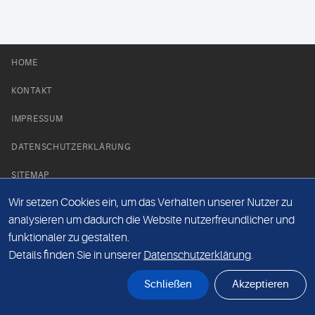
HOME
KONTAKT
IMPRESSUM
DATENSCHUTZERKLÄRUNG
SITEMAP
Wir setzen Cookies ein, um das Verhalten unserer Nutzer zu
NEWS PARTNER
analysieren um dadurch die Website nutzerfreundlicher und
funktionaler zu gestalten.
Details finden Sie in unserer
Datenschutzerklärung
.
Schließen
Akzeptieren
© Labor 28 MVZ GmbH, Mecklenburgische Straße 28, 14197 Berlin - 2026