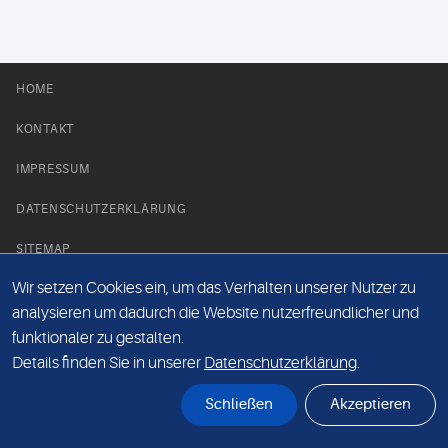
HOME
KONTAKT
IMPRESSUM
DATENSCHUTZERKLÄRUNG
SITEMAP
Wir setzen Cookies ein, um das Verhalten unserer Nutzer zu
NEWS PARTNER
analysieren um dadurch die Website nutzerfreundlicher und
funktionaler zu gestalten.
Details finden Sie in unserer
Datenschutzerklärung
.
Schließen
Akzeptieren
© Labor 28 MVZ GmbH, Mecklenburgische Straße 28, 14197 Berlin - 2026