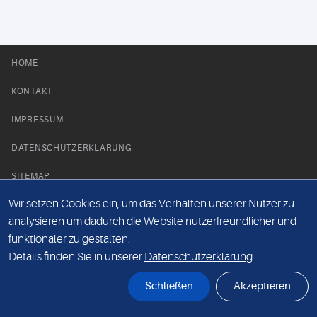
HOME
KONTAKT
IMPRESSUM
DATENSCHUTZERKLÄRUNG
SITEMAP
Wir setzen Cookies ein, um das Verhalten unserer Nutzer zu
NEWS PARTNER
analysieren um dadurch die Website nutzerfreundlicher und
funktionaler zu gestalten.
Details finden Sie in unserer
Datenschutzerklärung
.
Schließen
Akzeptieren
© Labor 28 MVZ GmbH, Mecklenburgische Straße 28, 14197 Berlin - 2026