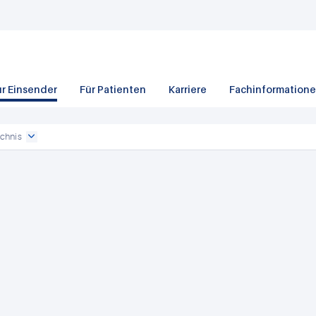
ür Einsender
Für Patienten
Karriere
Fachinformation
chnis