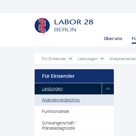
Über uns
F
Für Einsender
Leistungen
Analysenverzei
Für Einsender
Leistungen
Analysenverzeichnis
Funktionsteste
Schwangerschaft /
Pränataldiagnostik