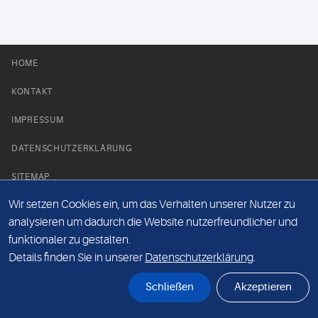
HOME
KONTAKT
IMPRESSUM
DATENSCHUTZERKLÄRUNG
SITEMAP
Wir setzen Cookies ein, um das Verhalten unserer Nutzer zu
NEWS PARTNER
analysieren um dadurch die Website nutzerfreundlicher und
funktionaler zu gestalten.
Details finden Sie in unserer
Datenschutzerklärung
.
Schließen
Akzeptieren
© Labor 28 MVZ GmbH, Mecklenburgische Straße 28, 14197 Berlin - 2026