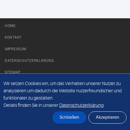
HOME
KONTAKT
IMPRESSUM
DATENSCHUTZERKLÄRUNG
SITEMAP
Wir setzen Cookies ein, um das Verhalten unserer Nutzer zu
NEWS PARTNER
analysieren um dadurch die Website nutzerfreundlicher und
funktionaler zu gestalten.
Details finden Sie in unserer
Datenschutzerklärung
.
Schließen
Akzeptieren
© Labor 28 MVZ GmbH, Mecklenburgische Straße 28, 14197 Berlin - 2026