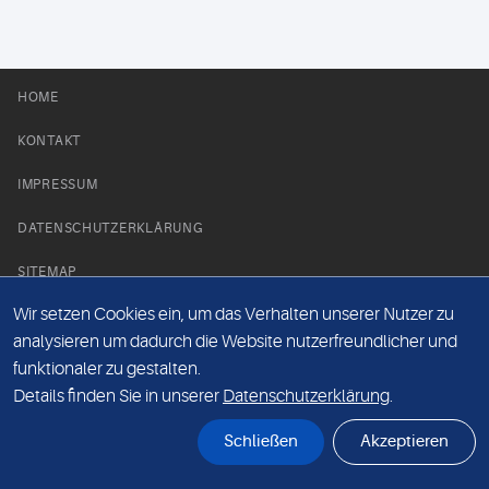
HOME
KONTAKT
IMPRESSUM
DATENSCHUTZERKLÄRUNG
SITEMAP
Wir setzen Cookies ein, um das Verhalten unserer Nutzer zu
NEWS PARTNER
analysieren um dadurch die Website nutzerfreundlicher und
funktionaler zu gestalten.
Details finden Sie in unserer
Datenschutzerklärung
.
Schließen
Akzeptieren
© Labor 28 MVZ GmbH, Mecklenburgische Straße 28, 14197 Berlin - 2026