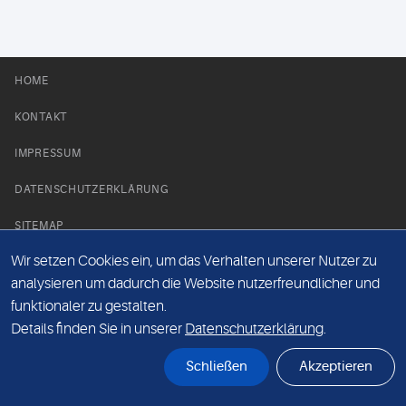
HOME
KONTAKT
IMPRESSUM
DATENSCHUTZERKLÄRUNG
SITEMAP
Wir setzen Cookies ein, um das Verhalten unserer Nutzer zu
NEWS PARTNER
analysieren um dadurch die Website nutzerfreundlicher und
funktionaler zu gestalten.
Details finden Sie in unserer
Datenschutzerklärung
.
Schließen
Akzeptieren
© Labor 28 MVZ GmbH, Mecklenburgische Straße 28, 14197 Berlin - 2026