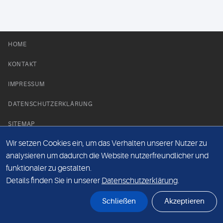
HOME
KONTAKT
IMPRESSUM
DATENSCHUTZERKLÄRUNG
SITEMAP
Wir setzen Cookies ein, um das Verhalten unserer Nutzer zu
NEWS PARTNER
analysieren um dadurch die Website nutzerfreundlicher und
funktionaler zu gestalten.
Details finden Sie in unserer
Datenschutzerklärung
.
Schließen
Akzeptieren
© Labor 28 MVZ GmbH, Mecklenburgische Straße 28, 14197 Berlin - 2026