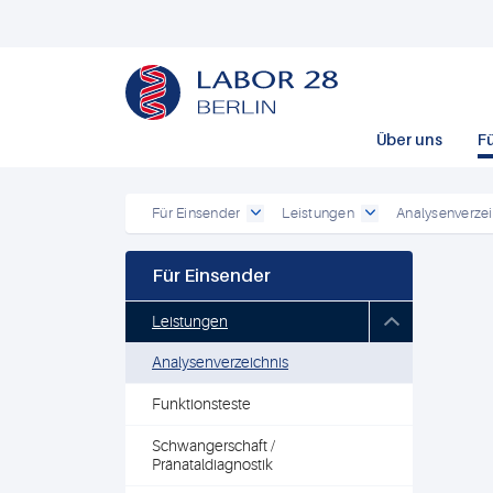
Über uns
F
Für Einsender
Leistungen
Analysenverzei
Für Einsender
Leistungen
Analysenverzeichnis
Funktionsteste
Schwangerschaft /
Pränataldiagnostik