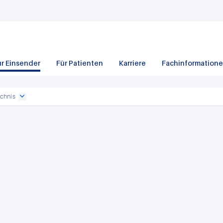
ür Einsender
Für Patienten
Karriere
Fachinformation
chnis