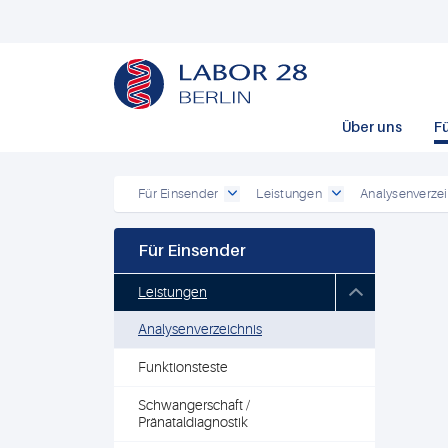
Über uns
F
Für Einsender
Leistungen
Analysenverzei
Für Einsender
Leistungen
Analysenverzeichnis
Funktionsteste
Schwangerschaft /
Pränataldiagnostik