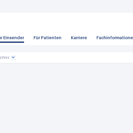
ür Einsender
Für Patienten
Karriere
Fachinformation
chnis