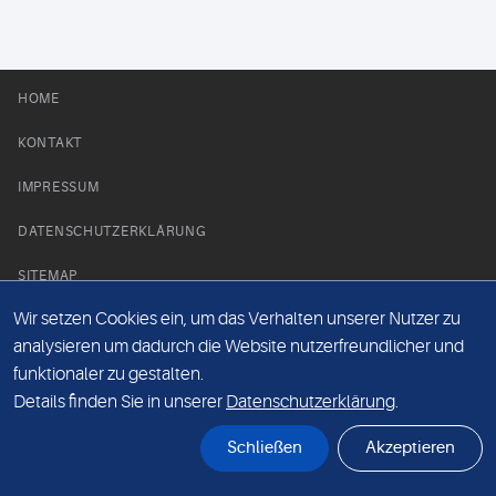
HOME
KONTAKT
IMPRESSUM
DATENSCHUTZERKLÄRUNG
SITEMAP
Wir setzen Cookies ein, um das Verhalten unserer Nutzer zu
NEWS PARTNER
analysieren um dadurch die Website nutzerfreundlicher und
funktionaler zu gestalten.
Details finden Sie in unserer
Datenschutzerklärung
.
Schließen
Akzeptieren
© Labor 28 MVZ GmbH, Mecklenburgische Straße 28, 14197 Berlin - 2026