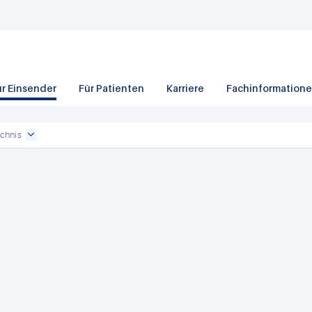
ür Einsender
Für Patienten
Karriere
Fachinformation
chnis