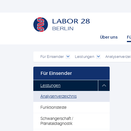
Über uns
F
Für Einsender
Leistungen
Analysenverzei
Für Einsender
Leistungen
Analysenverzeichnis
Funktionsteste
Schwangerschaft /
Pränataldiagnostik