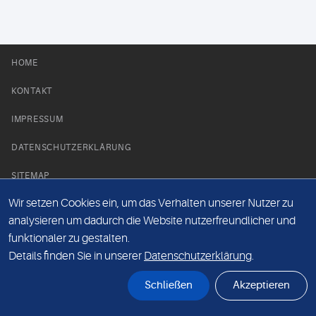
HOME
KONTAKT
IMPRESSUM
DATENSCHUTZERKLÄRUNG
SITEMAP
Wir setzen Cookies ein, um das Verhalten unserer Nutzer zu
NEWS PARTNER
analysieren um dadurch die Website nutzerfreundlicher und
funktionaler zu gestalten.
Details finden Sie in unserer
Datenschutzerklärung
.
Schließen
Akzeptieren
© Labor 28 MVZ GmbH, Mecklenburgische Straße 28, 14197 Berlin - 2026