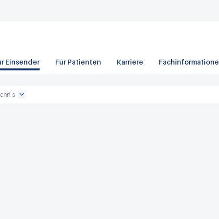
ür Einsender
Für Patienten
Karriere
Fachinformation
chnis