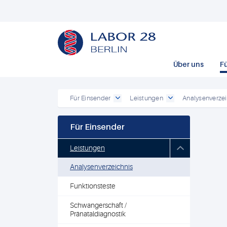
Über uns
F
Für Einsender
Leistungen
Analysenverzei
Für Einsender
Leistungen
Analysenverzeichnis
Funktionsteste
Schwangerschaft /
Pränataldiagnostik