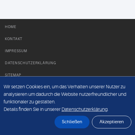
HOME
KONTAKT
IMPRESSUM
DATENSCHUTZERKLÄRUNG
SITEMAP
Wir setzen Cookies ein, um das Verhalten unserer Nutzer zu
NEWS PARTNER
analysieren um dadurch die Website nutzerfreundlicher und
funktionaler zu gestalten.
Details finden Sie in unserer
Datenschutzerklärung
.
Schließen
Akzeptieren
© Labor 28 MVZ GmbH, Mecklenburgische Straße 28, 14197 Berlin - 2026