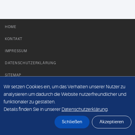
HOME
KONTAKT
IMPRESSUM
DATENSCHUTZERKLÄRUNG
SITEMAP
Wir setzen Cookies ein, um das Verhalten unserer Nutzer zu
NEWS PARTNER
analysieren um dadurch die Website nutzerfreundlicher und
funktionaler zu gestalten.
Details finden Sie in unserer
Datenschutzerklärung
.
Schließen
Akzeptieren
© Labor 28 MVZ GmbH, Mecklenburgische Straße 28, 14197 Berlin - 2026