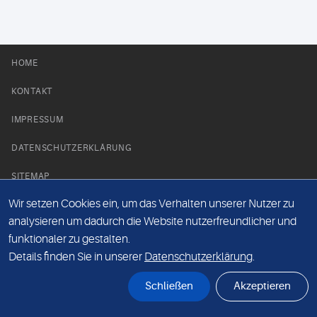
HOME
KONTAKT
IMPRESSUM
DATENSCHUTZERKLÄRUNG
SITEMAP
Wir setzen Cookies ein, um das Verhalten unserer Nutzer zu
NEWS PARTNER
analysieren um dadurch die Website nutzerfreundlicher und
funktionaler zu gestalten.
Details finden Sie in unserer
Datenschutzerklärung
.
Schließen
Akzeptieren
© Labor 28 MVZ GmbH, Mecklenburgische Straße 28, 14197 Berlin - 2026