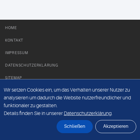
HOME
KONTAKT
IMPRESSUM
DATENSCHUTZERKLÄRUNG
SITEMAP
Wir setzen Cookies ein, um das Verhalten unserer Nutzer zu
NEWS PARTNER
analysieren um dadurch die Website nutzerfreundlicher und
funktionaler zu gestalten.
Details finden Sie in unserer
Datenschutzerklärung
.
Schließen
Akzeptieren
© Labor 28 MVZ GmbH, Mecklenburgische Straße 28, 14197 Berlin - 2026