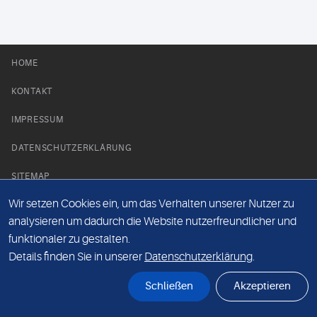
HOME
KONTAKT
IMPRESSUM
DATENSCHUTZERKLÄRUNG
SITEMAP
Wir setzen Cookies ein, um das Verhalten unserer Nutzer zu
NEWS PARTNER
analysieren um dadurch die Website nutzerfreundlicher und
funktionaler zu gestalten.
Details finden Sie in unserer
Datenschutzerklärung
.
Schließen
Akzeptieren
© Labor 28 MVZ GmbH, Mecklenburgische Straße 28, 14197 Berlin - 2026