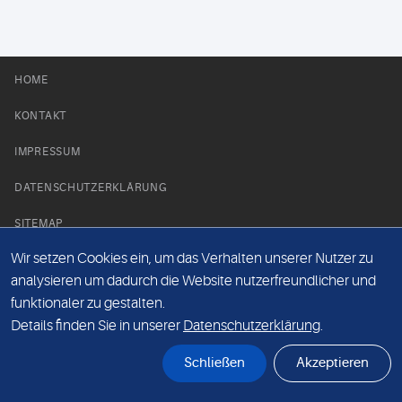
HOME
KONTAKT
IMPRESSUM
DATENSCHUTZERKLÄRUNG
SITEMAP
Wir setzen Cookies ein, um das Verhalten unserer Nutzer zu
NEWS PARTNER
analysieren um dadurch die Website nutzerfreundlicher und
funktionaler zu gestalten.
Details finden Sie in unserer
Datenschutzerklärung
.
Schließen
Akzeptieren
© Labor 28 MVZ GmbH, Mecklenburgische Straße 28, 14197 Berlin - 2026