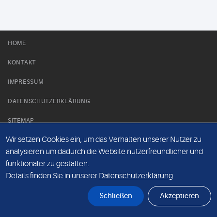
HOME
KONTAKT
IMPRESSUM
DATENSCHUTZERKLÄRUNG
SITEMAP
Wir setzen Cookies ein, um das Verhalten unserer Nutzer zu
NEWS PARTNER
analysieren um dadurch die Website nutzerfreundlicher und
funktionaler zu gestalten.
Details finden Sie in unserer
Datenschutzerklärung
.
Schließen
Akzeptieren
© Labor 28 MVZ GmbH, Mecklenburgische Straße 28, 14197 Berlin - 2026