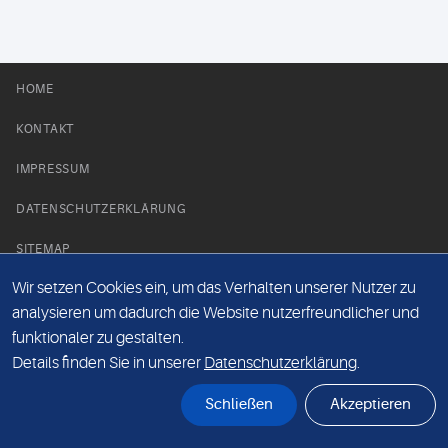
HOME
KONTAKT
IMPRESSUM
DATENSCHUTZERKLÄRUNG
SITEMAP
Wir setzen Cookies ein, um das Verhalten unserer Nutzer zu
NEWS PARTNER
analysieren um dadurch die Website nutzerfreundlicher und
funktionaler zu gestalten.
Details finden Sie in unserer
Datenschutzerklärung
.
Schließen
Akzeptieren
© Labor 28 MVZ GmbH, Mecklenburgische Straße 28, 14197 Berlin - 2026