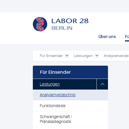
Über uns
F
Für Einsender
Leistungen
Analysenverzei
Für Einsender
Leistungen
Analysenverzeichnis
Funktionsteste
Schwangerschaft /
Pränataldiagnostik