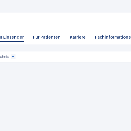
ür Einsender
Für Patienten
Karriere
Fachinformation
chnis