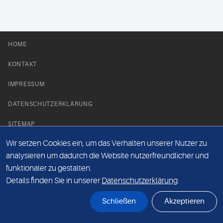
HOME
KONTAKT
IMPRESSUM
DATENSCHUTZERKLÄRUNG
SITEMAP
Wir setzen Cookies ein, um das Verhalten unserer Nutzer zu
NEWS PARTNER
analysieren um dadurch die Website nutzerfreundlicher und
funktionaler zu gestalten.
Details finden Sie in unserer
Datenschutzerklärung
.
Schließen
Akzeptieren
© Labor 28 MVZ GmbH, Mecklenburgische Straße 28, 14197 Berlin - 2026