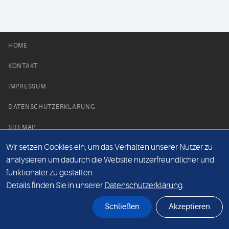
HOME
KONTAKT
IMPRESSUM
DATENSCHUTZERKLÄRUNG
SITEMAP
Wir setzen Cookies ein, um das Verhalten unserer Nutzer zu
NEWS PARTNER
analysieren um dadurch die Website nutzerfreundlicher und
funktionaler zu gestalten.
Details finden Sie in unserer
Datenschutzerklärung
.
Schließen
Akzeptieren
© Labor 28 MVZ GmbH, Mecklenburgische Straße 28, 14197 Berlin - 2026