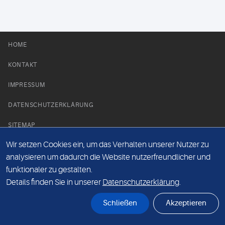
HOME
KONTAKT
IMPRESSUM
DATENSCHUTZERKLÄRUNG
SITEMAP
Wir setzen Cookies ein, um das Verhalten unserer Nutzer zu
NEWS PARTNER
analysieren um dadurch die Website nutzerfreundlicher und
funktionaler zu gestalten.
Details finden Sie in unserer
Datenschutzerklärung
.
Schließen
Akzeptieren
© Labor 28 MVZ GmbH, Mecklenburgische Straße 28, 14197 Berlin - 2026