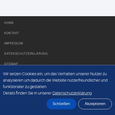
HOME
KONTAKT
IMPRESSUM
DATENSCHUTZERKLÄRUNG
SITEMAP
Wir setzen Cookies ein, um das Verhalten unserer Nutzer zu
NEWS PARTNER
analysieren um dadurch die Website nutzerfreundlicher und
funktionaler zu gestalten.
Details finden Sie in unserer
Datenschutzerklärung
.
Schließen
Akzeptieren
© Labor 28 MVZ GmbH, Mecklenburgische Straße 28, 14197 Berlin - 2026