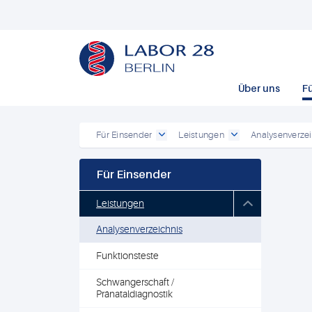
Über uns
F
Für Einsender
Leistungen
Analysenverzei
Für Einsender
Leistungen
Analysenverzeichnis
Funktionsteste
Schwangerschaft /
Pränataldiagnostik