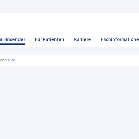
ür Einsender
Für Patienten
Karriere
Fachinformation
chnis