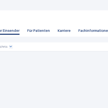
ür Einsender
Für Patienten
Karriere
Fachinformation
chnis