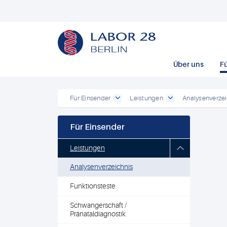
Über uns
F
Für Einsender
Leistungen
Analysenverzei
Für Einsender
Leistungen
Analysenverzeichnis
Funktionsteste
Schwangerschaft /
Pränataldiagnostik