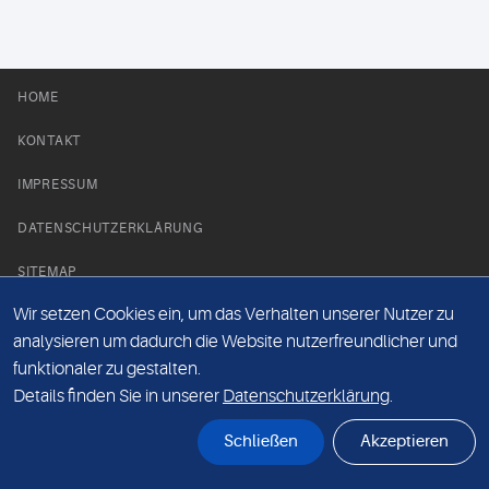
HOME
KONTAKT
IMPRESSUM
DATENSCHUTZERKLÄRUNG
SITEMAP
Wir setzen Cookies ein, um das Verhalten unserer Nutzer zu
NEWS PARTNER
analysieren um dadurch die Website nutzerfreundlicher und
funktionaler zu gestalten.
Details finden Sie in unserer
Datenschutzerklärung
.
Schließen
Akzeptieren
© Labor 28 MVZ GmbH, Mecklenburgische Straße 28, 14197 Berlin - 2026