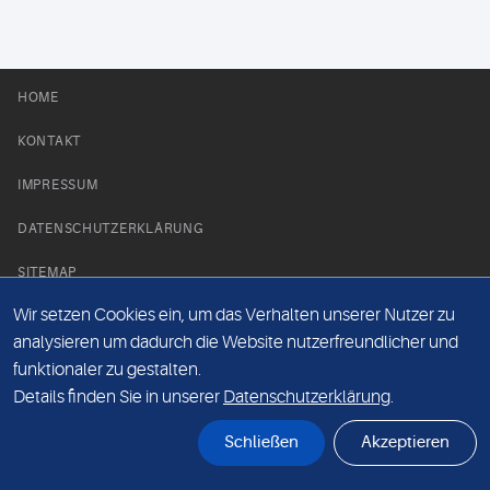
HOME
KONTAKT
IMPRESSUM
DATENSCHUTZERKLÄRUNG
SITEMAP
Wir setzen Cookies ein, um das Verhalten unserer Nutzer zu
NEWS PARTNER
analysieren um dadurch die Website nutzerfreundlicher und
funktionaler zu gestalten.
Details finden Sie in unserer
Datenschutzerklärung
.
Schließen
Akzeptieren
© Labor 28 MVZ GmbH, Mecklenburgische Straße 28, 14197 Berlin - 2026