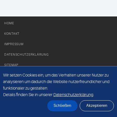
HOME
KONTAKT
IMPRESSUM
DATENSCHUTZERKLÄRUNG
SITEMAP
Wir setzen Cookies ein, um das Verhalten unserer Nutzer zu
NEWS PARTNER
analysieren um dadurch die Website nutzerfreundlicher und
funktionaler zu gestalten.
Details finden Sie in unserer
Datenschutzerklärung
.
Schließen
Akzeptieren
© Labor 28 MVZ GmbH, Mecklenburgische Straße 28, 14197 Berlin - 2026