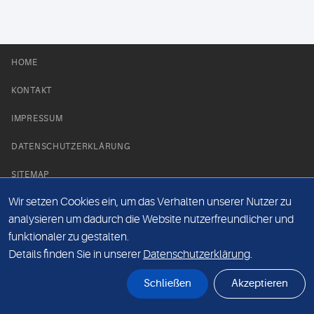
HOME
KONTAKT
IMPRESSUM
DATENSCHUTZERKLÄRUNG
SITEMAP
Wir setzen Cookies ein, um das Verhalten unserer Nutzer zu
NEWS PARTNER
analysieren um dadurch die Website nutzerfreundlicher und
funktionaler zu gestalten.
Details finden Sie in unserer
Datenschutzerklärung
.
Schließen
Akzeptieren
© Labor 28 MVZ GmbH, Mecklenburgische Straße 28, 14197 Berlin - 2026