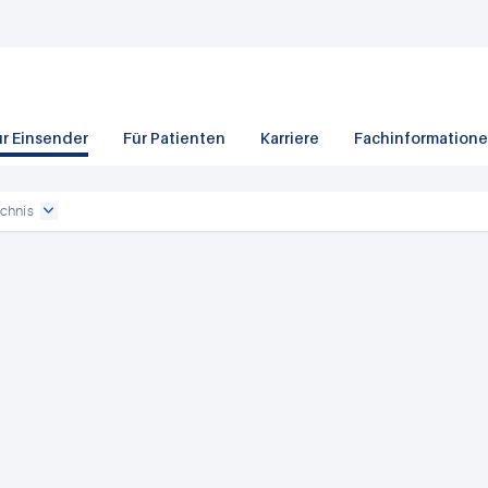
ür Einsender
Für Patienten
Karriere
Fachinformation
chnis