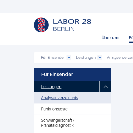
Über uns
F
Für Einsender
Leistungen
Analysenverzei
Für Einsender
Leistungen
Analysenverzeichnis
Funktionsteste
Schwangerschaft /
Pränataldiagnostik