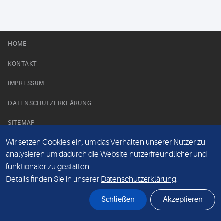
HOME
KONTAKT
IMPRESSUM
DATENSCHUTZERKLÄRUNG
SITEMAP
Wir setzen Cookies ein, um das Verhalten unserer Nutzer zu
NEWS PARTNER
analysieren um dadurch die Website nutzerfreundlicher und
funktionaler zu gestalten.
Details finden Sie in unserer
Datenschutzerklärung
.
Schließen
Akzeptieren
© Labor 28 MVZ GmbH, Mecklenburgische Straße 28, 14197 Berlin - 2026