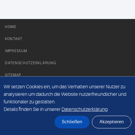
HOME
KONTAKT
IMPRESSUM
DATENSCHUTZERKLÄRUNG
SITEMAP
Wir setzen Cookies ein, um das Verhalten unserer Nutzer zu
NEWS PARTNER
analysieren um dadurch die Website nutzerfreundlicher und
funktionaler zu gestalten.
Details finden Sie in unserer
Datenschutzerklärung
.
Schließen
Akzeptieren
© Labor 28 MVZ GmbH, Mecklenburgische Straße 28, 14197 Berlin - 2026