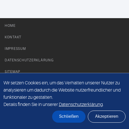
HOME
KONTAKT
IMPRESSUM
DATENSCHUTZERKLÄRUNG
SITEMAP
Wir setzen Cookies ein, um das Verhalten unserer Nutzer zu
NEWS PARTNER
analysieren um dadurch die Website nutzerfreundlicher und
funktionaler zu gestalten.
Details finden Sie in unserer
Datenschutzerklärung
.
Schließen
Akzeptieren
© Labor 28 MVZ GmbH, Mecklenburgische Straße 28, 14197 Berlin - 2026