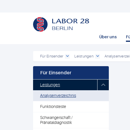
Über uns
F
Für Einsender
Leistungen
Analysenverzei
Für Einsender
Leistungen
Analysenverzeichnis
Funktionsteste
Schwangerschaft /
Pränataldiagnostik