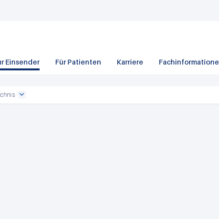
ür Einsender
Für Patienten
Karriere
Fachinformation
chnis