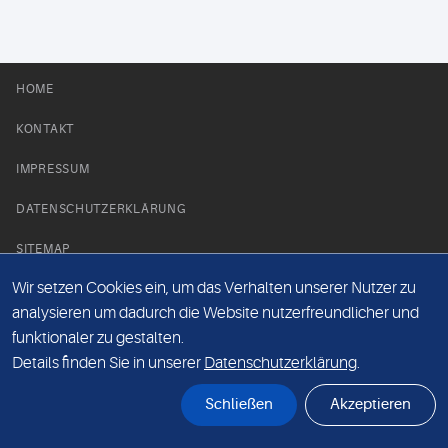
HOME
KONTAKT
IMPRESSUM
DATENSCHUTZERKLÄRUNG
SITEMAP
Wir setzen Cookies ein, um das Verhalten unserer Nutzer zu
NEWS PARTNER
analysieren um dadurch die Website nutzerfreundlicher und
funktionaler zu gestalten.
Details finden Sie in unserer
Datenschutzerklärung
.
Schließen
Akzeptieren
© Labor 28 MVZ GmbH, Mecklenburgische Straße 28, 14197 Berlin - 2026