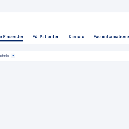
ür Einsender
Für Patienten
Karriere
Fachinformation
chnis