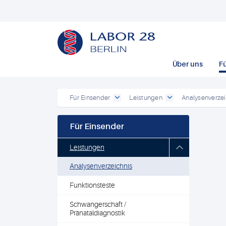
Über uns
F
Für Einsender
Leistungen
Analysenverzei
Für Einsender
Leistungen
Analysenverzeichnis
Funktionsteste
Schwangerschaft /
Pränataldiagnostik