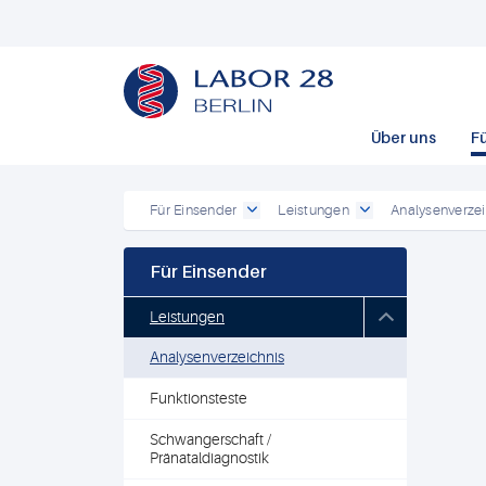
Über uns
F
Für Einsender
Leistungen
Analysenverzei
Für Einsender
Leistungen
Analysenverzeichnis
Funktionsteste
Schwangerschaft /
Pränataldiagnostik