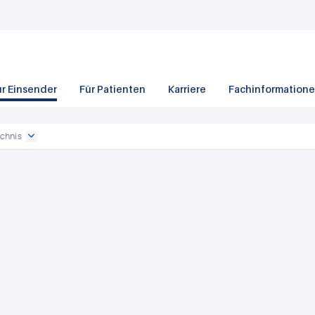
ür Einsender
Für Patienten
Karriere
Fachinformation
chnis