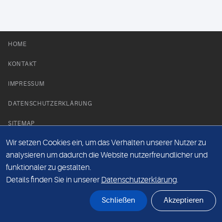
HOME
KONTAKT
IMPRESSUM
DATENSCHUTZERKLÄRUNG
SITEMAP
Wir setzen Cookies ein, um das Verhalten unserer Nutzer zu
NEWS PARTNER
analysieren um dadurch die Website nutzerfreundlicher und
funktionaler zu gestalten.
Details finden Sie in unserer
Datenschutzerklärung
.
Schließen
Akzeptieren
© Labor 28 MVZ GmbH, Mecklenburgische Straße 28, 14197 Berlin - 2026