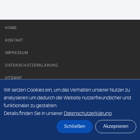
HOME
KONTAKT
IMPRESSUM
DATENSCHUTZERKLÄRUNG
SITEMAP
Wir setzen Cookies ein, um das Verhalten unserer Nutzer zu
NEWS PARTNER
analysieren um dadurch die Website nutzerfreundlicher und
funktionaler zu gestalten.
Details finden Sie in unserer
Datenschutzerklärung
.
Schließen
Akzeptieren
© Labor 28 MVZ GmbH, Mecklenburgische Straße 28, 14197 Berlin - 2026