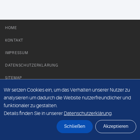
HOME
KONTAKT
IMPRESSUM
DATENSCHUTZERKLÄRUNG
SITEMAP
Wir setzen Cookies ein, um das Verhalten unserer Nutzer zu
NEWS PARTNER
analysieren um dadurch die Website nutzerfreundlicher und
funktionaler zu gestalten.
Details finden Sie in unserer
Datenschutzerklärung
.
Schließen
Akzeptieren
© Labor 28 MVZ GmbH, Mecklenburgische Straße 28, 14197 Berlin - 2026