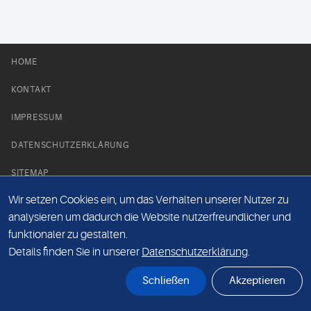
HOME
KONTAKT
IMPRESSUM
DATENSCHUTZERKLÄRUNG
SITEMAP
Wir setzen Cookies ein, um das Verhalten unserer Nutzer zu
NEWS PARTNER
analysieren um dadurch die Website nutzerfreundlicher und
funktionaler zu gestalten.
Details finden Sie in unserer
Datenschutzerklärung
.
Schließen
Akzeptieren
© Labor 28 MVZ GmbH, Mecklenburgische Straße 28, 14197 Berlin - 2026